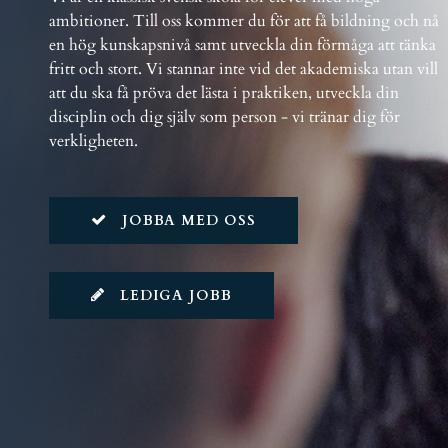
ambitioner. Till oss kommer du för att få bildning och nå
en hög kunskapsnivå samt utveckla din förmåga att tänka
fritt och stort. Vi stannar inte vid det akademiska utan vill
att du ska få pröva det lästa i praktiken, utveckla din
disciplin och dig själv som person - vi tränar dig för
verkligheten.
JOBBA MED OSS
LEDIGA JOBB